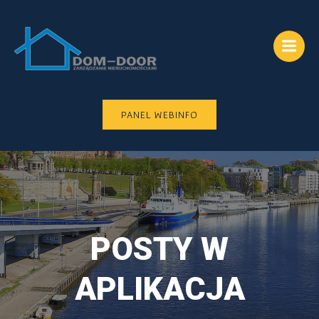
Skip
to
content
PANEL WEBINFO
POSTY W
APLIKACJA